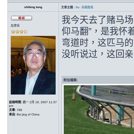
shibing tong
文章主題 :
Re: 另類跑馬
我今天去了赌马场
左庶长
仰马翻”，是我怀
弯道时，这匹马的
没听说过，这回亲
附加檔案:
註冊時間:
週一 2月 19, 2007 11:37
pm
文章:
788
來自:
Bei jing of China