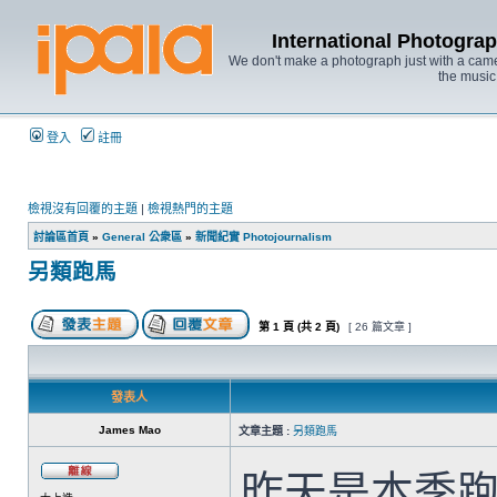
International Photo
We don't make a photograph just with a came
the music
登入
註冊
檢視沒有回覆的主題
|
檢視熱門的主題
討論區首頁
»
General 公衆區
»
新聞紀實 Photojournalism
另類跑馬
第
1
頁 (共
2
頁)
[ 26 篇文章 ]
發表人
James Mao
文章主題 :
另類跑馬
昨天是本季