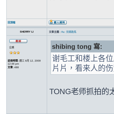
回頂端
SHERRY LI
文章主題 :
Re: 另類跑馬
shibing tong 寫:
公乘
谢毛工和楼上各位
註冊時間:
週三 8月 12, 2009
12:46 pm
片片，看来人的伤
文章:
488
TONG老师抓拍的