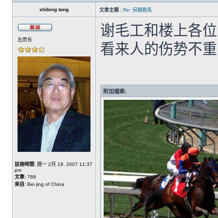
shibing tong
文章主題 :
Re: 另類跑馬
谢毛工和楼上各位
左庶长
看来人的伤势不重
附加檔案:
註冊時間:
週一 2月 19, 2007 11:37
pm
文章:
788
來自:
Bei jing of China