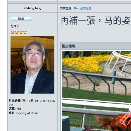
shibing tong
文章主題 :
Re: 另類跑馬
再補一張，马的姿
左庶长
附加檔案:
註冊時間:
週一 2月 19, 2007 11:37
pm
文章:
788
來自:
Bei jing of China