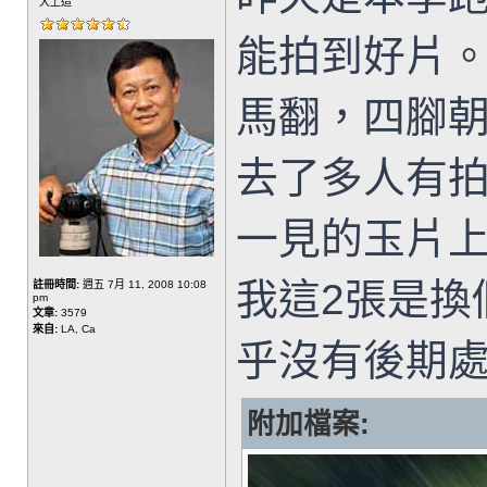
大上造
能拍到好片
馬翻，四腳
去了多人有拍
一見的玉片
我這2張是換
註冊時間:
週五 7月 11, 2008 10:08
pm
文章:
3579
來自:
LA, Ca
乎沒有後期
附加檔案: