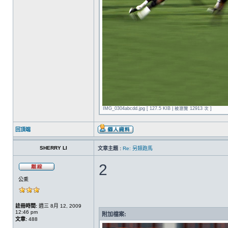
IMG_0304abcdd.jpg [ 127.5 KIB | 被瀏覽 12913 次 ]
回頂端
SHERRY LI
文章主題 :
Re: 另類跑馬
2
公乘
註冊時間:
週三 8月 12, 2009
12:46 pm
附加檔案:
文章:
488