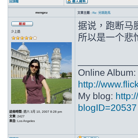
回頂端
mengxu
文章主題 :
Re: 另類跑馬
据说，跑断马
少上造
所以是一个悲
___________
Online Album:
http://www.fl
My blog:
http:
blogID=20537
註冊時間:
週六 3月 10, 2007 8:28 pm
文章:
2427
來自:
Los Angeles