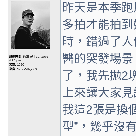
昨天是本季跑
多拍才能拍到
時，錯過了人
醫的突發場景
註冊時間:
週三 6月 20, 2007
4:28 pm
文章:
1570
來自:
Simi Valley, CA
了，我先拋2
上來讓大家見
我這2張是換個
型”，幾乎沒