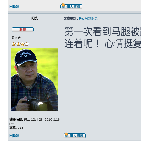
回頂端
阳光
文章主題 :
Re: 另類跑馬
第一次看到马腿被
五大夫
连着呢！ 心情挺
註冊時間:
週二 12月 28, 2010 2:19
pm
文章:
613
回頂端