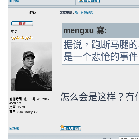
回頂端
驴迹
文章主題 :
Re: 另類跑馬
mengxu 寫:
中更
据说，跑断马腿的
是一个悲怆的事件
怎么会是这样？有
註冊時間:
週三 6月 20, 2007
4:28 pm
文章:
1570
來自:
Simi Valley, CA
回頂端