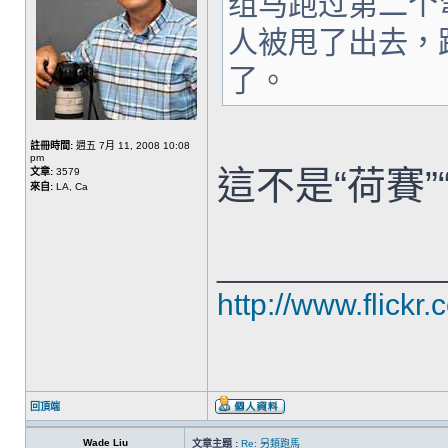
组马跑过第二个
人被甩了出去，
了。
註冊時間:
週五 7月 11, 2008 10:08
pm
這不是“荷賽
文章:
3579
來自:
LA, Ca
_____________
http://www.flickr
回頂端
Wade Liu
文章主題 :
Re: 另類跑馬