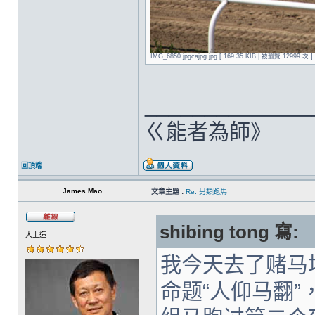
IMG_6850.jpgcajpg.jpg [ 169.35 KIB | 被瀏覽 12999 次 ]
______________
ㄍ能者為師》
回頂端
James Mao
文章主題 :
Re: 另類跑馬
shibing tong 寫:
大上造
我今天去了赌马
命题“人仰马翻