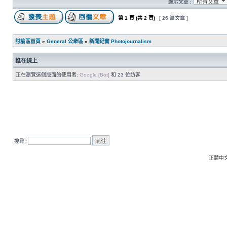
顯示文章 :
第
1
頁 (共
2
頁)
[ 26 篇文章 ]
討論區首頁
»
General 公衆區
»
新聞紀實 Photojournalism
誰在線上
正在瀏覽這個版面的使用者:
Google [Bot]
和 23 位訪客
搜尋:
正體中