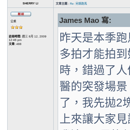
SHERRY LI
文章主題 :
Re: 另類跑馬
James Mao 寫:
公乘
昨天是本季跑
註冊時間:
週三 8月 12, 2009
12:46 pm
文章:
488
多拍才能拍到
時，錯過了人
醫的突發場景
了，我先拋2
上來讓大家見