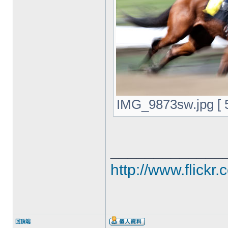
IMG_9873sw.jpg [
_____________
http://www.flickr
回頂端