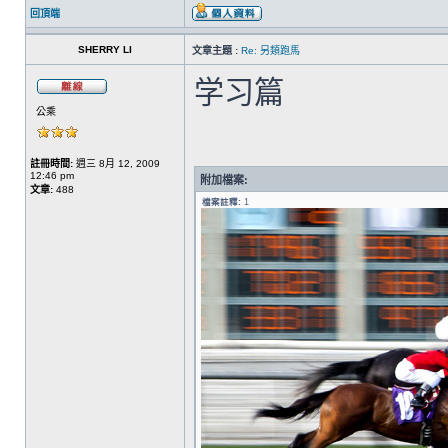
回頂端
SHERRY LI
文章主題 :
Re: 另類跑馬
学习篇
公乘
註冊時間:
週三 8月 12, 2009
12:46 pm
附加檔案:
文章:
488
檔案註釋:
1