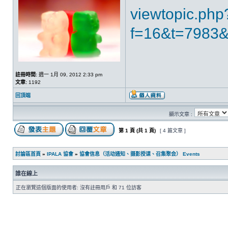
viewtopic.php
f=16&t=798
註冊時間:
週一 1月 09, 2012 2:33 pm
文章:
1192
回頂端
顯示文章 :
第
1
頁 (共
1
頁)
[ 4 篇文章 ]
討論區首頁
»
IPALA 協會
»
協會信息（活动通知、摄影授课、召集聚会） Events
誰在線上
正在瀏覽這個版面的使用者: 沒有註冊用戶 和 71 位訪客