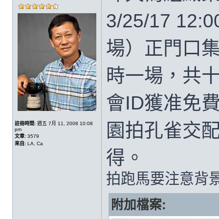
3/25/17 12:
場）正門口集
時一場，共
會ID獲准免
園拍孔雀交
註冊時間:
週五 7月 11, 2008 10:08
pm
文章:
3579
來自:
LA, Ca
得。
拍跑馬要注意背
附加檔案: