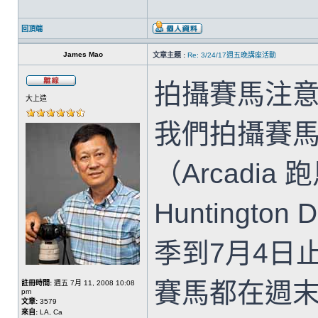
回頂端
James Mao
文章主題 :
Re: 3/24/17週五晚講座活動
拍攝賽馬注
大上造
我們拍攝賽
（Arcadia
Huntington D
季到7月4日
賽馬都在週
註冊時間:
週五 7月 11, 2008 10:08
pm
文章:
3579
來自:
LA, Ca