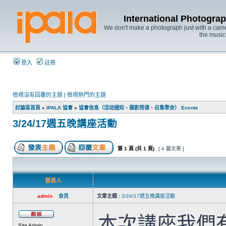
International Photo
We don't make a photograph just with a came
the music
登入
註冊
檢視沒有回覆的主題
|
檢視熱門的主題
討論區首頁
»
IPALA 協會
»
協會信息（活动通知、摄影授课、召集聚会） Events
3/24/17週五晚講座活動
第
1
頁 (共
1
頁)
[ 4 篇文章 ]
發表人
admin
会员
文章主題 :
3/24/17週五晚講座活動
本次講座我們
Site Admin